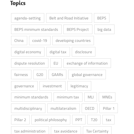
Topics
agenda-setting
Belt and Road Initiative
BEPS
BEPS minimum standards
BEPS Project
big data
China
covid-19
developing countries
digital economy
digital tax
disclosure
dispute resolution
EU
exchange of information
fairness
G20
GAARs
global governance
governance
investment
legitimacy
minimum standards
minimum tax
MLI
MNEs
multidisciplinary
multilateralism
OECD
Pillar 1
Pillar 2
political philosophy
PPT
T20
tax
tax administration
tax avoidance
Tax Certainty