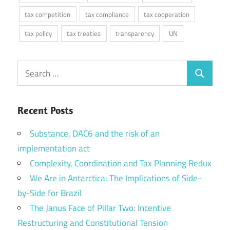
tax competition
tax compliance
tax cooperation
tax policy
tax treaties
transparency
UN
Search
Search
for:
Recent Posts
Substance, DAC6 and the risk of an
implementation act
Complexity, Coordination and Tax Planning Redux
We Are in Antarctica: The Implications of Side-
by-Side for Brazil
The Janus Face of Pillar Two: Incentive
Restructuring and Constitutional Tension